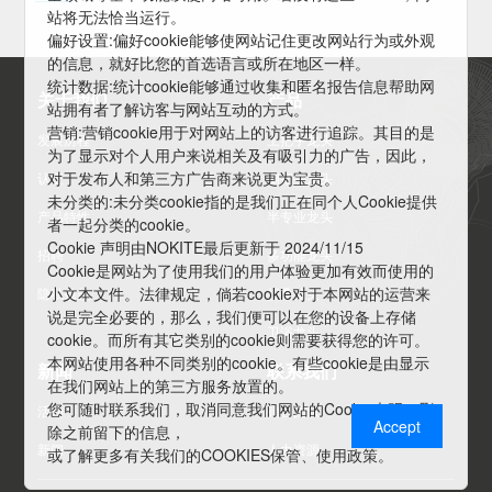
站将无法恰当运行。
偏好设置:偏好cookie能够使网站记住更改网站行为或外观
的信息，就好比您的首选语言或所在地区一样。
统计数据:统计cookie能够通过收集和匿名报告信息帮助网
关于我们
产品
站拥有者了解访客与网站互动的方式。
营销:营销cookie用于对网站上的访客进行追踪。其目的是
发展历程
上把手龙头
为了显示对个人用户来说相关及有吸引力的广告，因此，
对于发布人和第三方广告商来说更为宝贵。
认证
侧把手龙头
未分类的:未分类cookie指的是我们正在同个人Cookie提供
产品特性
半专业龙头
者一起分类的cookie。
Cookie 声明由NOKITE最后更新于 2024/11/15
招聘
多功能龙头
Cookie是网站为了使用我们的用户体验更加有效而使用的
小文本文件。法律规定，倘若cookie对于本网站的运营来
隐私条款
折叠龙头
说是完全必要的，那么，我们便可以在您的设备上存储
卫浴龙头
cookie。而所有其它类别的cookie则需要获得您的许可。
本网站使用各种不同类别的cookie。有些cookie是由显示
新闻
联系我们
在我们网站上的第三方服务放置的。
您可随时联系我们，取消同意我们网站的Cookie声明，删
活动
销售团队
Accept
除之前留下的信息，
或了解更多有关我们的COOKIES保管、使用政策。
新闻
人力资源